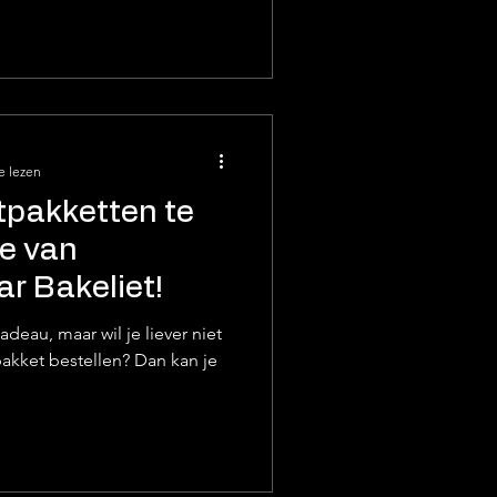
e lezen
tpakketten te
ie van
r Bakeliet!
deau, maar wil je liever niet
akket bestellen? Dan kan je