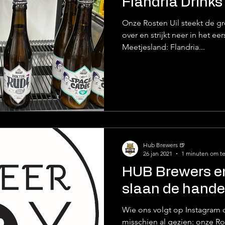
Flandria Drinks 
Onze Rosten Uil steekt de gr
over en strijkt neer in het e
Meetjesland: Flandria...
Hub Brewers 🍺
26 jan 2021
1 minuten om te
HUB Brewers e
slaan de handen
Wie ons volgt op Instagram 
misschien al gezien: onze Ros