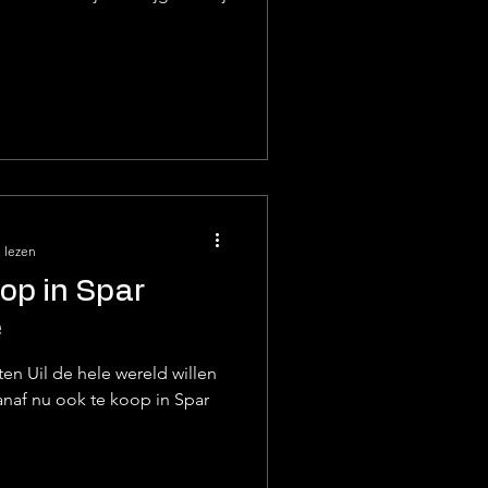
 lezen
oop in Spar
e
en Uil de hele wereld willen
vanaf nu ook te koop in Spar