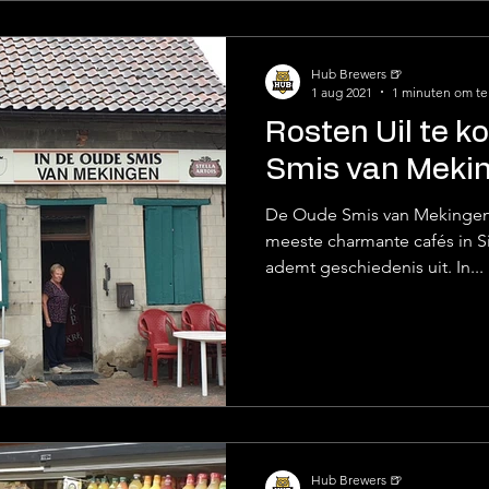
Hub Brewers 🍺
1 aug 2021
1 minuten om te
Rosten Uil te k
Smis van Meki
De Oude Smis van Mekingen 
meeste charmante cafés in Si
ademt geschiedenis uit. In...
Hub Brewers 🍺