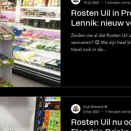
19 jul 2021
1 minuten om te
Rosten Uil in P
Lennik: nieuw 
Zeiden we al dat Rosten Uil u
veroveren? 😉 We zijn heel bli
tripel ook in de...
Hub Brewers 🍺
5 mei 2021
1 minuten om te
Rosten Uil nu o