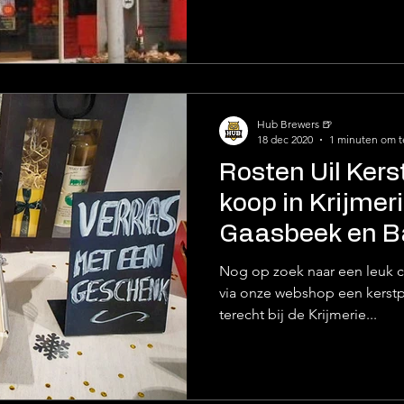
Hub Brewers 🍺
18 dec 2020
1 minuten om t
Rosten Uil Kers
koop in Krijmer
Gaasbeek en Ba
Nog op zoek naar een leuk ca
via onze webshop een kerstp
terecht bij de Krijmerie...