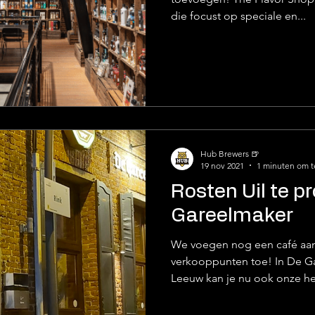
die focust op speciale en...
Hub Brewers 🍺
19 nov 2021
1 minuten om t
Rosten Uil te p
Gareelmaker
We voegen nog een café aan 
verkooppunten toe! In De Gar
Leeuw kan je nu ook onze heer