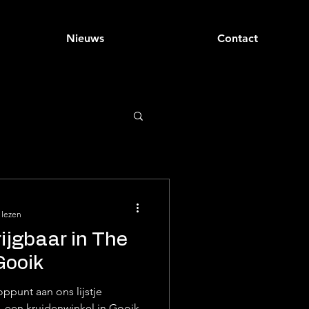
Nieuws
Contact
 lezen
rijgbaar in The
Gooik
punt aan ons lijstje
 een kruidenwinkel in Gooik