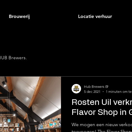
Brouwerij
Locatie verhuur
 HUB Brewers.
Hub Brewers 🍺
5 dec 2021
1 minuten om te
Rosten Uil verk
Flavor Shop in 
We mogen een nieuw verkoop
toevoegen! The Flavor Shop,