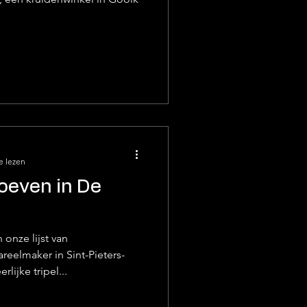
e lezen
roeven in De
onze lijst van
eelmaker in Sint-Pieters-
lijke tripel...