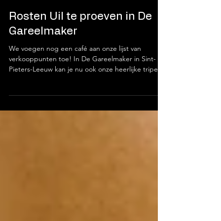
Hub Brewers 🍺
19 nov 2021
1 minuten om te lezen
Rosten Uil te proeven in De
Gareelmaker
We voegen nog een café aan onze lijst van
verkooppunten toe! In De Gareelmaker in Sint-
Pieters-Leeuw kan je nu ook onze heerlijke tripel...